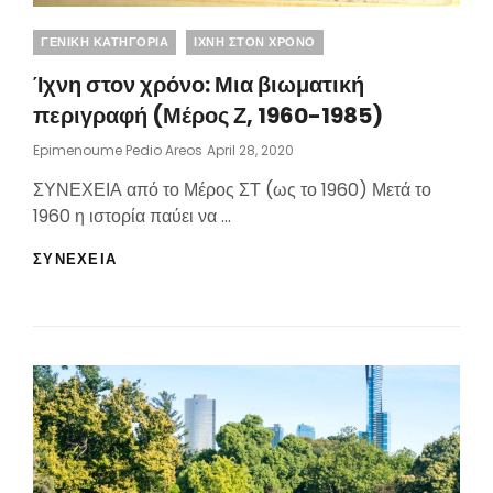
Categories
ΓΕΝΙΚΗ ΚΑΤΗΓΟΡΙΑ
ΙΧΝΗ ΣΤΟΝ ΧΡΟΝΟ
Ίχνη στον χρόνο: Μια βιωματική
περιγραφή (Μέρος Ζ, 1960-1985)
Posted
Epimenoume Pedio Areos
April 28, 2020
On
ΣΥΝΕΧΕΙΑ από το Μέρος ΣΤ (ως το 1960) Μετά το
1960 η ιστορία παύει να …
ΊΧΝΗ
ΣΥΝΕΧΕΙΑ
ΣΤΟΝ
ΧΡΌΝΟ:
ΜΙΑ
ΒΙΩΜΑΤΙΚΉ
ΠΕΡΙΓΡΑΦΉ
(ΜΈΡΟΣ
Ζ,
1960-
1985)