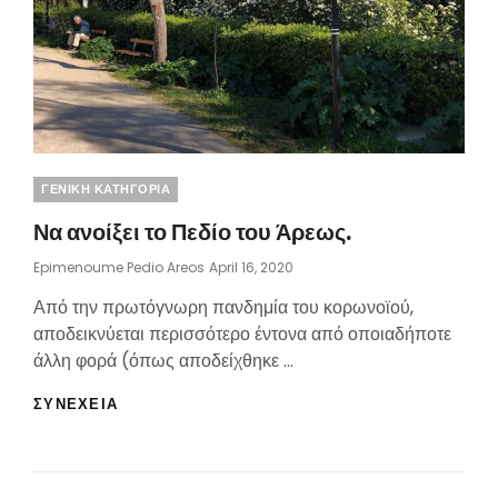
ΚΉΠΩΝ
ΤΑ
ΠΑΘΉΜΑΤΑ
Categories
ΓΕΝΙΚΗ ΚΑΤΗΓΟΡΙΑ
Να ανοίξει το Πεδίο του Άρεως.
Posted
Epimenoume Pedio Areos
April 16, 2020
On
Από την πρωτόγνωρη πανδημία του κορωνοϊού,
αποδεικνύεται περισσότερο έντονα από οποιαδήποτε
άλλη φορά (όπως αποδείχθηκε …
ΝΑ
ΣΥΝΕΧΕΙΑ
ΑΝΟΊΞΕΙ
ΤΟ
ΠΕΔΊΟ
ΤΟΥ