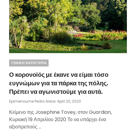
Categories
ΓΕΝΙΚΗ ΚΑΤΗΓΟΡΙΑ
Ο κορονοϊός με έκανε να είμαι τόσο
ευγνώμων για τα πάρκα της πόλης.
Πρέπει να αγωνιστούμε για αυτά.
Posted
Epimenoume Pedio Areos
April 20, 2020
On
Κείμενο της Josephine Tovey, στον Guardian,
Κυριακή 19 Απριλίου 2020 Το να υπάρχει ένα
αξιοπρεπούς …