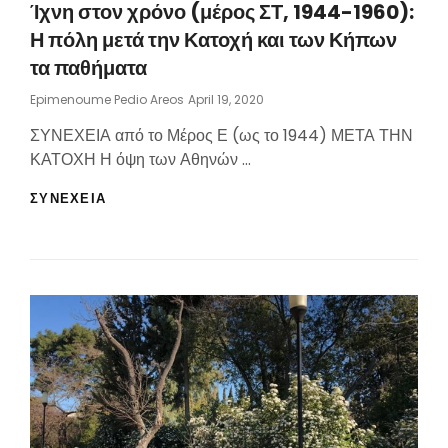
Ίχνη στον χρόνο (μέρος ΣΤ, 1944-1960):
Η πόλη μετά την Κατοχή και των Κήπων
τα παθήματα
Posted
Epimenoume Pedio Areos
April 19, 2020
On
ΣΥΝΕΧΕΙΑ από το Μέρος Ε (ως το 1944) ΜΕΤΑ ΤΗΝ
ΚΑΤΟΧΗ Η όψη των Αθηνών …
ΊΧΝΗ
ΣΥΝΕΧΕΙΑ
ΣΤΟΝ
ΧΡΌΝΟ
(ΜΈΡΟΣ
ΣΤ,
1944-
1960):
Η
ΠΌΛΗ
ΜΕΤΆ
ΤΗΝ
ΚΑΤΟΧΉ
ΚΑΙ
ΤΩΝ