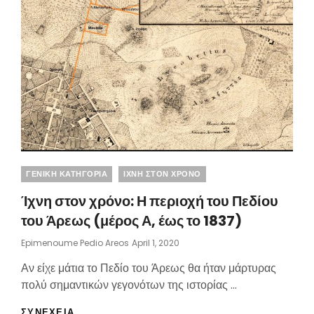
1870)
Categories
ΓΕΝΙΚΗ ΚΑΤΗΓΟΡΙΑ
ΙΧΝΗ ΣΤΟΝ ΧΡΟΝΟ
Ίχνη στον χρόνο: Η περιοχή του Πεδίου
του Άρεως (μέρος Α, έως το 1837)
Posted
Epimenoume Pedio Areos
April 1, 2020
On
Αν είχε μάτια το Πεδίο του Άρεως θα ήταν μάρτυρας
πολύ σημαντικών γεγονότων της ιστορίας …
ΊΧΝΗ
ΣΥΝΕΧΕΙΑ