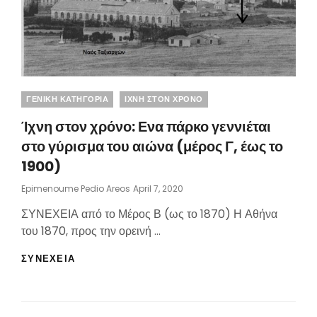
Categories
ΓΕΝΙΚΗ ΚΑΤΗΓΟΡΙΑ
ΙΧΝΗ ΣΤΟΝ ΧΡΟΝΟ
Ίχνη στον χρόνο: Ενα πάρκο γεννιέται
στο γύρισμα του αιώνα (μέρος Γ, έως το
1900)
Posted
Epimenoume Pedio Areos
April 7, 2020
On
ΣΥΝΕΧΕΙΑ από το Μέρος Β (ως το 1870) Η Αθήνα
του 1870, προς την ορεινή …
ΊΧΝΗ
ΣΥΝΕΧΕΙΑ
ΣΤΟΝ
ΧΡΌΝΟ:
ΕΝΑ
ΠΆΡΚΟ