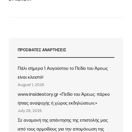
ΣΤΟΝ
ΧΡΌΝΟ:
Η
ΠΕΡΙΟΧΉ
ΤΟΥ
ΠΕΔΊΟΥ
ΤΟΥ
ΆΡΕΩΣ
(ΜΈΡΟΣ
ΠΡΟΣΦΑΤΕΣ ΑΝΑΡΤΗΣΕΙΣ
Α,
ΈΩΣ
ΤΟ
Πάλι σήμερα 1 Αυγούστου το Πεδίο του Άρεως
1837)
είναι κλειστό!
August 1, 2026
www.insidestory.gr «Πεδίο του Άρεως: πάρκο
ήπιας αναψυχής ή χώρος εκδηλώσεων;»
July 26, 2026
Σε αναμονή της απάντησης της επιστολής μας
από τους αρμοδίους για την απομόνωση της