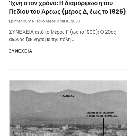
Ίχνη στον χρόνο: Η διαμόρφωση του
Πεδίου του Άρεως (μέρος Δ, έως το 1925)
Posted
Epimenoume Pedio Areos
April 10, 2020
On
ΣΥΝΕΧΕΙΑ από το Μέρος Γ (ως το 1900): Ο 20ος
αιώνας ξεκίνησε με την πόλη …
ΊΧΝΗ
ΣΥΝΕΧΕΙΑ
ΣΤΟΝ
ΧΡΌΝΟ:
Η
ΔΙΑΜΌΡΦΩΣΗ
ΤΟΥ
ΠΕΔΊΟΥ
ΤΟΥ
ΆΡΕΩΣ
(ΜΈΡΟΣ
Δ,
ΈΩΣ
ΤΟ
1925)