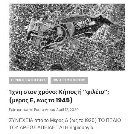
ΆΡΕΩΣ.
Categories
ΓΕΝΙΚΗ ΚΑΤΗΓΟΡΙΑ
ΙΧΝΗ ΣΤΟΝ ΧΡΟΝΟ
Ίχνη στον χρόνο: Κήπος ή “φιλέτο”;
(μέρος Ε, έως το 1945)
Posted
Epimenoume Pedio Areos
April 12, 2020
On
ΣΥΝΕΧΕΙΑ από το Μέρος Δ (ως το 1925) ΤΟ ΠΕΔΙΟ
ΤΟΥ ΑΡΕΩΣ ΑΠΕΙΛΕΙΤΑΙ Η δημιουργία …