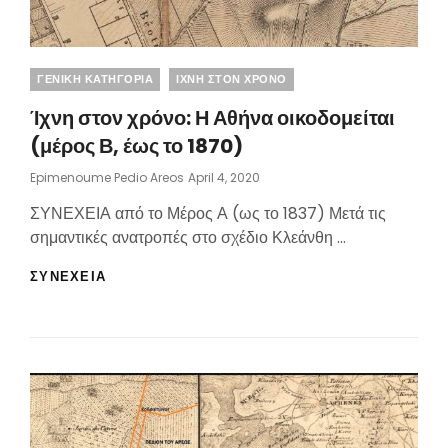
Categories
ΓΕΝΙΚΗ ΚΑΤΗΓΟΡΙΑ
ΙΧΝΗ ΣΤΟΝ ΧΡΟΝΟ
Ίχνη στον χρόνο: Η Αθήνα οικοδομείται
(μέρος Β, έως το 1870)
Posted
Epimenoume Pedio Areos
April 4, 2020
On
ΣΥΝΕΧΕΙΑ από το Μέρος Α (ως το 1837) Μετά τις
σημαντικές ανατροπές στο σχέδιο Κλεάνθη …
ΊΧΝΗ
ΣΥΝΕΧΕΙΑ
ΣΤΟΝ
ΧΡΌΝΟ:
Η
ΑΘΉΝΑ
ΟΙΚΟΔΟΜΕΊΤΑΙ
(ΜΈΡΟΣ
Β,
ΈΩΣ
ΤΟ