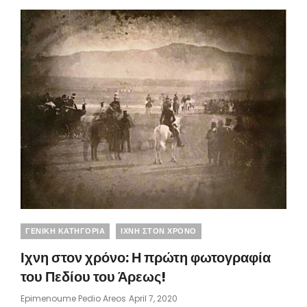
ΓΕΝΝΙΈΤΑΙ
ΣΤΟ
ΓΎΡΙΣΜΑ
ΤΟΥ
ΑΙΏΝΑ
(ΜΈΡΟΣ
Γ,
ΈΩΣ
ΤΟ
1900)
Categories
ΓΕΝΙΚΗ ΚΑΤΗΓΟΡΙΑ
ΙΧΝΗ ΣΤΟΝ ΧΡΟΝΟ
Ιχνη στον χρόνο: Η πρώτη φωτογραφία
του Πεδίου του Άρεως!
Posted
Epimenoume Pedio Areos
April 7, 2020