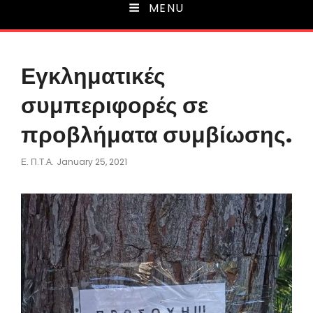
MENU
Εγκληματικές
συμπεριφορές σε
προβλήματα συμβίωσης.
Posted
Ε. Π.τ.Α.
January 25, 2021
On