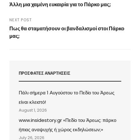
Άλλη μια χαμένη ευκαιρία για το Πάρκο μας;
navigation
Previous
Post
NEXT POST
Πως θα σταματήσουν οι βανδαλισμοί στοι Πάρκο
μας;
Next
Post
ΠΡΟΣΦΑΤΕΣ ΑΝΑΡΤΗΣΕΙΣ
Πάλι σήμερα 1 Αυγούστου το Πεδίο του Άρεως
είναι κλειστό!
August 1, 2026
www.insidestory.gr «Πεδίο του Άρεως: πάρκο
ήπιας αναψυχής ή χώρος εκδηλώσεων;»
July 26, 2026