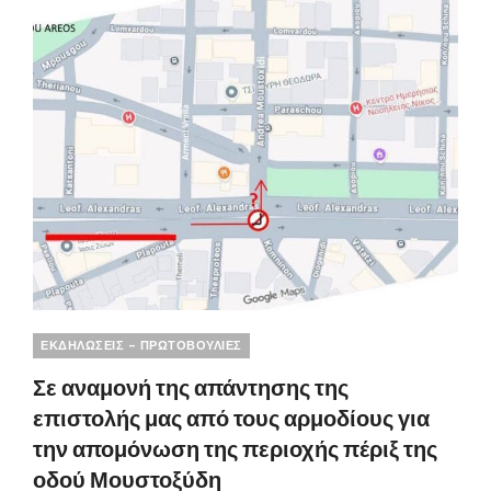
ΑΝΑΨΥΧΉΣ
Ή
ΧΏΡΟΣ
ΕΚΔΗΛΏΣΕΩΝ;»
Categories
ΕΚΔΗΛΩΣΕΙΣ - ΠΡΩΤΟΒΟΥΛΙΕΣ
Σε αναμονή της απάντησης της
επιστολής μας από τους αρμοδίους για
την απομόνωση της περιοχής πέριξ της
οδού Μουστοξύδη