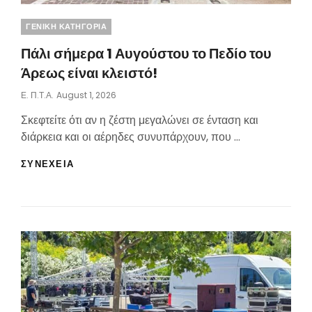
Categories
ΓΕΝΙΚΗ ΚΑΤΗΓΟΡΙΑ
Πάλι σήμερα 1 Αυγούστου το Πεδίο του
Άρεως είναι κλειστό!
Posted
Ε. Π.τ.Α.
August 1, 2026
On
Σκεφτείτε ότι αν η ζέστη μεγαλώνει σε ένταση και
διάρκεια και οι αέρηδες συνυπάρχουν, που …
ΠΆΛΙ
ΣΥΝΕΧΕΙΑ
ΣΉΜΕΡΑ
1
ΑΥΓΟΎΣΤΟΥ
ΤΟ
ΠΕΔΊΟ
ΤΟΥ
ΆΡΕΩΣ
ΕΊΝΑΙ
ΚΛΕΙΣΤΌ!