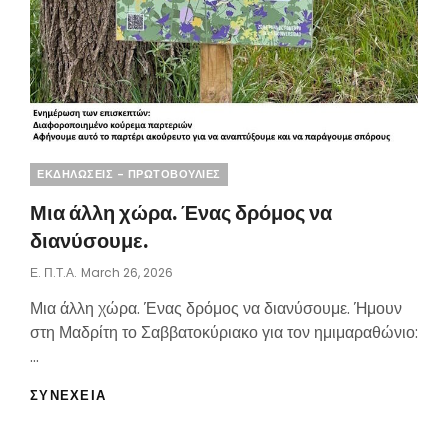
ΚΈΝΤΡΟ
ΔΙΑΣΚΈΔΑΣΗΣ.
Categories
ΕΚΔΗΛΩΣΕΙΣ - ΠΡΩΤΟΒΟΥΛΙΕΣ
Μια άλλη χώρα. Ένας δρόμος να
διανύσουμε.
Posted
Ε. Π.τ.Α.
March 26, 2026
On
Μια άλλη χώρα. Ένας δρόμος να διανύσουμε. Ήμουν
στη Μαδρίτη το Σαββατοκύριακο για τον ημιμαραθώνιο:
…
ΜΙΑ
ΣΥΝΕΧΕΙΑ
ΆΛΛΗ
ΧΏΡΑ.