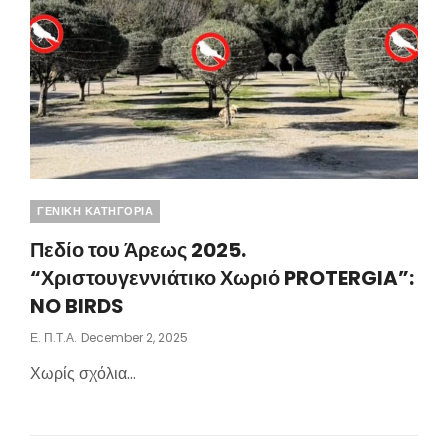
Categories
ΓΕΝΙΚΗ ΚΑΤΗΓΟΡΙΑ
Πεδίο του Άρεως 2025.
“Χριστουγεννιάτικο Χωριό PROTERGIA”:
NO BIRDS
Posted
Ε. Π.τ.Α.
December 2, 2025
On
Χωρίς σχόλια…