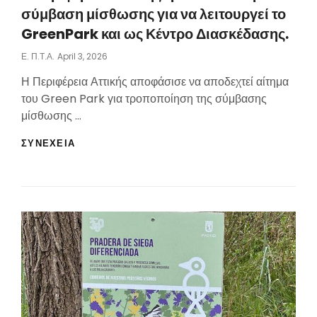
σύμβαση μίσθωσης για να λειτουργεί το
GreenPark και ως Κέντρο Διασκέδασης.
Posted
Ε. Π.τ.Α.
April 3, 2026
On
Η Περιφέρεια Αττικής αποφάσισε να αποδεχτεί αίτημα
του Green Park για τροποποίηση της σύμβασης
μίσθωσης …
H
ΣΥΝΕΧΕΙΑ
ΠΕΡΙΦΈΡΕΙΑ
ΑΤΤΙΚΉΣ
ΤΡΟΠΟΠΟΙΕΊ
ΤΗ
ΣΎΜΒΑΣΗ
ΜΊΣΘΩΣΗΣ
ΓΙΑ
ΝΑ
ΛΕΙΤΟΥΡΓΕΊ
ΤΟ
GREENPARK
ΚΑΙ
ΩΣ