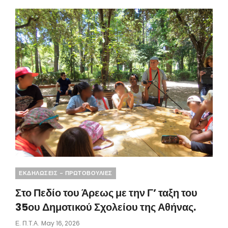
ΔΙΕΥΘΥΝΤΉ
ΤΟΥ
ΠΆΡΚΟΥ
ΚΑΙ
ΤΗΝ
ΑΡΜΌΔΙΑ
ΚΥΡΊΑ
ΑΝΤΙΠΕΡΙΦΕΡΕΙΆΡΧΗ
Categories
ΕΚΔΗΛΩΣΕΙΣ - ΠΡΩΤΟΒΟΥΛΙΕΣ
Στο Πεδίο του Άρεως με την Γ’ ταξη του
35ου Δημοτικού Σχολείου της Αθήνας.
Posted
Ε. Π.τ.Α.
May 16, 2026