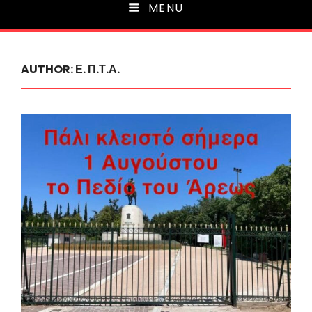
MENU
AUTHOR:
Ε. Π.Τ.Α.