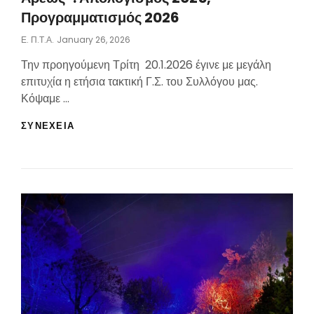
Προγραμματισμός 2026
Posted
Ε. Π.τ.Α.
January 26, 2026
On
Την προηγούμενη Τρίτη 20.1.2026 έγινε με μεγάλη
επιτυχία η ετήσια τακτική Γ.Σ. του Συλλόγου μας.
Κόψαμε …
ΑΠΟΤΕΛΈΣΜΑΤΑ
ΣΥΝΕΧΕΙΑ
ΤΗΣ
ΕΤΉΣΙΑΣ
ΤΑΚΤΙΚΉΣ
Γ.Σ.
ΤΟΥ
ΣΥΛΛΌΓΟΥ
“ΕΠΙΜΈΝΟΥΜΕ
ΠΕΔΊΟ
ΤΟΥ
ΆΡΕΩΣ”.
ΑΠΟΛΟΓΙΣΜΌΣ
2025,
ΠΡΟΓΡΑΜΜΑΤΙΣΜΌΣ
2026