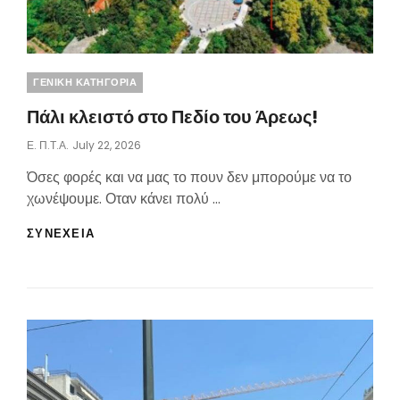
ΜΟΥΣΤΟΞΎΔΗ
Categories
ΓΕΝΙΚΗ ΚΑΤΗΓΟΡΙΑ
Πάλι κλειστό στο Πεδίο του Άρεως!
Posted
Ε. Π.τ.Α.
July 22, 2026
On
Όσες φορές και να μας το πουν δεν μπορούμε να το
χωνέψουμε. Οταν κάνει πολύ …
ΠΆΛΙ
ΣΥΝΕΧΕΙΑ
ΚΛΕΙΣΤΌ
ΣΤΟ
ΠΕΔΊΟ
ΤΟΥ
ΆΡΕΩΣ!