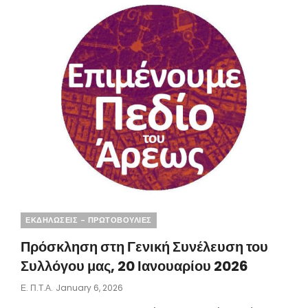
ΧΩΡΙΌ”
Categories
ΕΚΔΗΛΩΣΕΙΣ - ΠΡΩΤΟΒΟΥΛΙΕΣ
Πρόσκληση στη Γενική Συνέλευση του
Συλλόγου μας, 20 Ιανουαρίου 2026
Posted
Ε. Π.τ.Α.
January 6, 2026
On