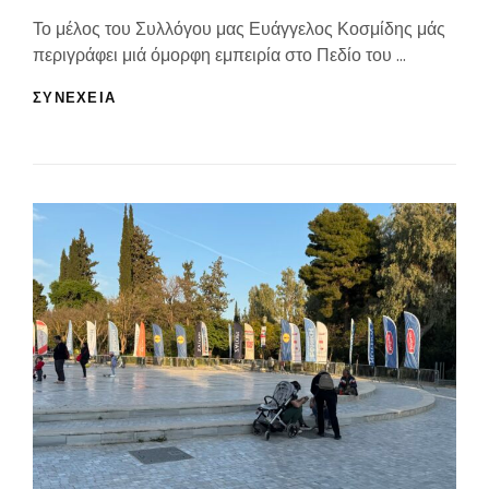
On
Το μέλος του Συλλόγου μας Ευάγγελος Κοσμίδης μάς
περιγράφει μιά όμορφη εμπειρία στο Πεδίο του …
ΣΤΟ
ΣΥΝΕΧΕΙΑ
ΠΕΔΊΟ
ΤΟΥ
ΆΡΕΩΣ
ΜΕ
ΤΗΝ
Γ’
ΤΑΞΗ
ΤΟΥ
35ΟΥ
ΔΗΜΟΤΙΚΟΎ
ΣΧΟΛΕΊΟΥ
ΤΗΣ
ΑΘΉΝΑΣ.