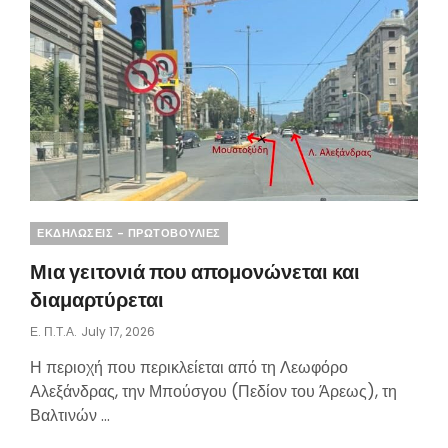
Categories
ΕΚΔΗΛΩΣΕΙΣ - ΠΡΩΤΟΒΟΥΛΙΕΣ
Μια γειτονιά που απομονώνεται και
διαμαρτύρεται
Posted
Ε. Π.τ.Α.
July 17, 2026
On
Η περιοχή που περικλείεται από τη Λεωφόρο
Αλεξάνδρας, την Μπούσγου (Πεδίον του Άρεως), τη
Βαλτινών …