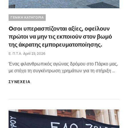
Categories
ΓΕΝΙΚΗ ΚΑΤΗΓΟΡΙΑ
Oσοι υπερασπίζονται αξίες, οφείλουν
πρώτοι να μην τις εκποιούν στον βωμό
της άκρατης εμπορευματοποίησης.
Posted
Ε. Π.τ.Α.
April 23, 2026
On
Ένας φιλανθρωπικός αγώνας δρόμου στο Πάρκο μας,
με στόχο τη συγκέντρωση χρημάτων για τη στήριξη …
OΣΟΙ
ΣΥΝΕΧΕΙΑ
ΥΠΕΡΑΣΠΊΖΟΝΤΑΙ
ΑΞΊΕΣ,
ΟΦΕΊΛΟΥΝ
ΠΡΏΤΟΙ
ΝΑ
ΜΗΝ
ΤΙΣ
ΕΚΠΟΙΟΎΝ