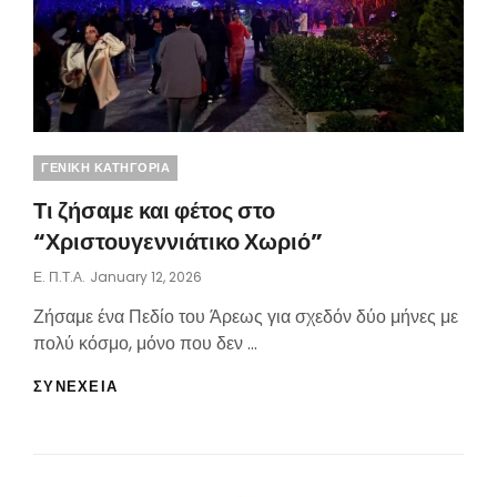
Categories
ΓΕΝΙΚΗ ΚΑΤΗΓΟΡΙΑ
Τι ζήσαμε και φέτος στο
“Χριστουγεννιάτικο Χωριό”
Posted
Ε. Π.τ.Α.
January 12, 2026
On
Ζήσαμε ένα Πεδίο του Άρεως για σχεδόν δύο μήνες με
πολύ κόσμο, μόνο που δεν …
ΤΙ
ΣΥΝΕΧΕΙΑ
ΖΉΣΑΜΕ
ΚΑΙ
ΦΈΤΟΣ
ΣΤΟ
“ΧΡΙΣΤΟΥΓΕΝΝΙΆΤΙΚΟ