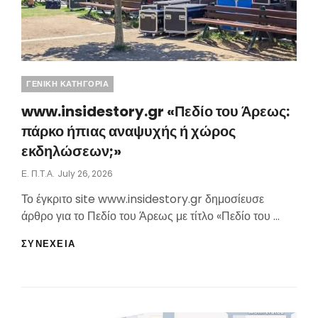
Categories
ΓΕΝΙΚΗ ΚΑΤΗΓΟΡΙΑ
www.insidestory.gr «Πεδίο του Άρεως:
πάρκο ήπιας αναψυχής ή χώρος
εκδηλώσεων;»
Posted
Ε. Π.τ.Α.
July 26, 2026
On
Το έγκριτο site www.insidestory.gr δημοσίευσε
άρθρο για το Πεδίο του Άρεως με τίτλο «Πεδίο του …
WWW.INSIDESTORY.GR
ΣΥΝΕΧΕΙΑ
«ΠΕΔΊΟ
ΤΟΥ
ΆΡΕΩΣ:
ΠΆΡΚΟ
ΉΠΙΑΣ