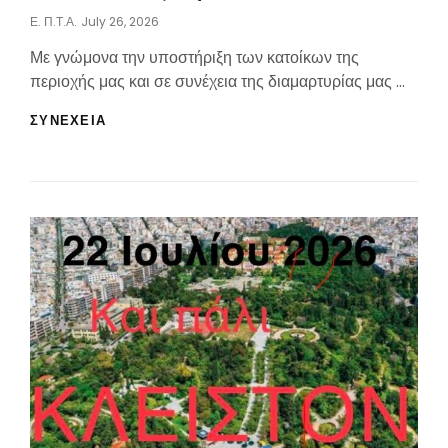
Posted
Ε. Π.τ.Α.
July 26, 2026
On
Με γνώμονα την υποστήριξη των κατοίκων της
περιοχής μας και σε συνέχεια της διαμαρτυρίας μας …
ΣΕ
ΣΥΝΕΧΕΙΑ
ΑΝΑΜΟΝΉ
ΤΗΣ
ΑΠΆΝΤΗΣΗΣ
ΤΗΣ
ΕΠΙΣΤΟΛΉΣ
ΜΑΣ
ΑΠΌ
ΤΟΥΣ
ΑΡΜΟΔΊΟΥΣ
ΓΙΑ
ΤΗΝ
ΑΠΟΜΌΝΩΣΗ
ΤΗΣ
ΠΕΡΙΟΧΉΣ
ΠΈΡΙΞ
ΤΗΣ
ΟΔΟΎ