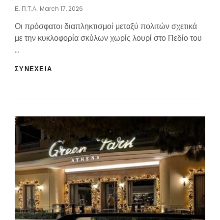
Posted
Ε. Π.τ.Α.
March 17, 2026
On
Οι πρόσφατοι διαπληκτισμοί μεταξύ πολιτών σχετικά
με την κυκλοφορία σκύλων χωρίς λουρί στο Πεδίο του
…
ΝΑ
ΣΥΝΕΧΕΙΑ
ΠΆΡΕΙ
ΠΡΩΤΟΒΟΥΛΊΕΣ
Η
ΠΕΡΙΦΈΡΕΙΑ
ΓΙΑ
ΠΆΡΚΟ
ΣΚΎΛΩΝ
ΣΤΟ
ΠΕΔΊΟ
ΤΟΥ
ΆΡΕΩΣ