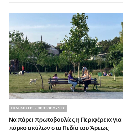
ΈΝΑΣ
ΔΡΌΜΟΣ
ΝΑ
ΔΙΑΝΎΣΟΥΜΕ.
Categories
ΕΚΔΗΛΩΣΕΙΣ - ΠΡΩΤΟΒΟΥΛΙΕΣ
Να πάρει πρωτοβουλίες η Περιφέρεια για
πάρκο σκύλων στο Πεδίο του Άρεως