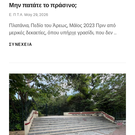
Μην πατάτε το πράσινο;
Posted
Ε. Π.τ.Α.
May 29, 2026
On
Πλατάνια, Πεδίο του Άρεως, Μάϊος 2023 Πριν από
μερικές δεκαετίες, όπου υπήρχε γρασίδι, που δεν …
ΜΗΝ
ΣΥΝΕΧΕΙΑ
ΠΑΤΆΤΕ
ΤΟ
ΠΡΆΣΙΝΟ;