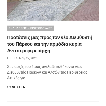
Categories
ΕΚΔΗΛΩΣΕΙΣ - ΠΡΩΤΟΒΟΥΛΙΕΣ
Προτάσεις μας προς τον νέο Διευθυντή
του Πάρκου και την αρμόδια κυρία
Αντιπεριφερειάρχη
Posted
Ε. Π.τ.Α.
May 27, 2026
On
Στις αρχές του έτους ανέλαβε καθήκοντα νέος
Διευθυντής Πάρκων και Αλσών της Περιφέρειας
Αττικής για …
ΠΡΟΤΆΣΕΙΣ
ΣΥΝΕΧΕΙΑ
ΜΑΣ
ΠΡΟΣ
ΤΟΝ
ΝΈΟ