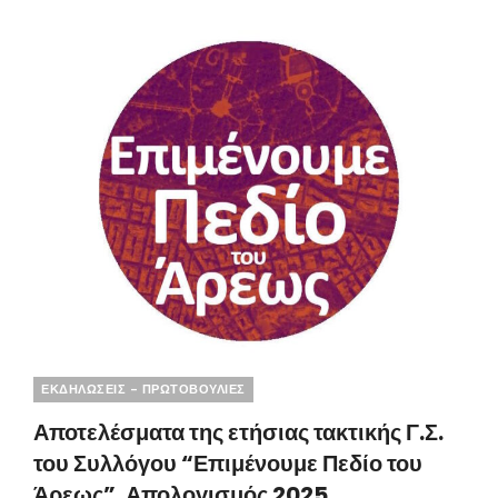
ΚΑΤΈΡΡΕΥΣΕ
ΣΤΑ
ΔΙΚΑΣΤΉΡΙΑ
Categories
ΕΚΔΗΛΩΣΕΙΣ - ΠΡΩΤΟΒΟΥΛΙΕΣ
Αποτελέσματα της ετήσιας τακτικής Γ.Σ.
του Συλλόγου “Επιμένουμε Πεδίο του
Άρεως”. Απολογισμός 2025,