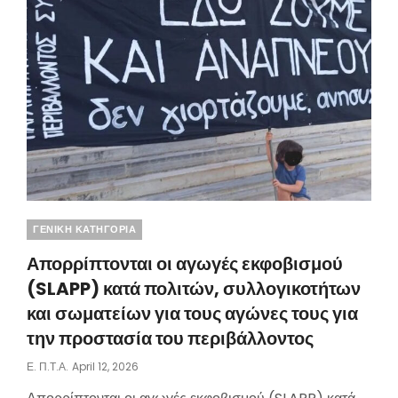
ΣΤΟΝ
ΒΩΜΌ
ΤΗΣ
ΆΚΡΑΤΗΣ
ΕΜΠΟΡΕΥΜΑΤΟΠΟΊΗΣΗΣ.
Categories
ΓΕΝΙΚΗ ΚΑΤΗΓΟΡΙΑ
Απορρίπτονται οι αγωγές εκφοβισμού
(SLAPP) κατά πολιτών, συλλογικοτήτων
και σωματείων για τους αγώνες τους για
την προστασία του περιβάλλοντος
Posted
Ε. Π.τ.Α.
April 12, 2026
On