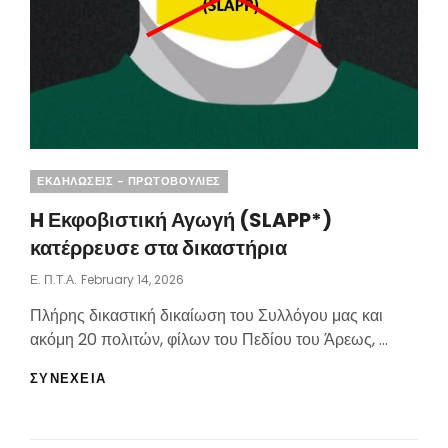
Categories
ΕΚΔΗΛΩΣΕΙΣ - ΠΡΩΤΟΒΟΥΛΙΕΣ
H Εκφοβιστική Αγωγή (SLAPP*)
κατέρρευσε στα δικαστήρια
Posted
Ε. Π.τ.Α.
February 14, 2026
On
Πλήρης δικαστική δικαίωση του Συλλόγου μας και
ακόμη 20 πολιτών, φίλων του Πεδίου του Άρεως, …
H
ΣΥΝΕΧΕΙΑ
ΕΚΦΟΒΙΣΤΙΚΉ
ΑΓΩΓΉ
(SLAPP*)