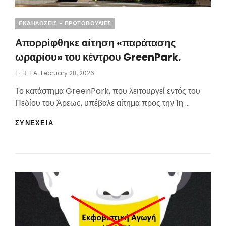
Categories
ΕΚΔΗΛΩΣΕΙΣ - ΠΡΩΤΟΒΟΥΛΙΕΣ
Απορρίφθηκε αίτηση «παράτασης
ωραρίου» του κέντρου GreenPark.
Posted
Ε. Π.τ.Α.
February 28, 2026
On
Το κατάστημα GreenPark, που λειτουργεί εντός του
Πεδίου του Άρεως, υπέβαλε αίτημα προς την 1η …
ΑΠΟΡΡΊΦΘΗΚΕ
ΣΥΝΕΧΕΙΑ
ΑΊΤΗΣΗ
«ΠΑΡΆΤΑΣΗΣ
ΩΡΑΡΊΟΥ»
ΤΟΥ
ΚΈΝΤΡΟΥ
GREENPARK.