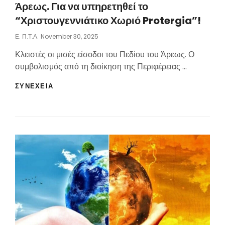
Άρεως. Για να υπηρετηθεί το
“Χριστουγεννιάτικο Χωριό Protergia”!
Posted
Ε. Π.τ.Α.
November 30, 2025
On
Κλειστές οι μισές είσοδοι του Πεδίου του Άρεως. Ο
συμβολισμός από τη διοίκηση της Περιφέρειας …
ΚΛΕΙΣΤΈΣ
ΣΥΝΕΧΕΙΑ
ΟΙ
ΜΙΣΈΣ
ΕΊΣΟΔΟΙ
ΤΟΥ
ΠΕΔΊΟΥ
ΤΟΥ
ΆΡΕΩΣ.
ΓΙΑ
ΝΑ
ΥΠΗΡΕΤΗΘΕΊ
ΤΟ
“ΧΡΙΣΤΟΥΓΕΝΝΙΆΤΙΚΟ
ΧΩΡΙΌ
PROTERGIA”!