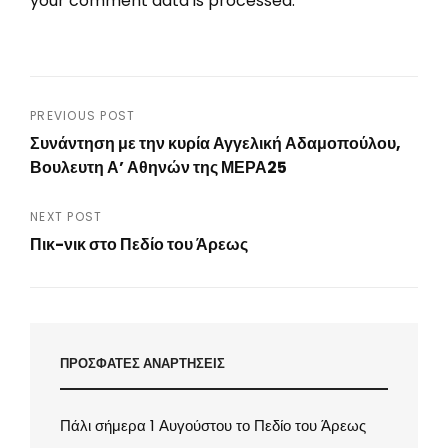
your comment data is processed.
Post
PREVIOUS POST
Συνάντηση με την κυρία Αγγελική Αδαμοπούλου,
navigation
Βουλευτη Α’ Αθηνών της ΜΕΡΑ25
Previous
Post
NEXT POST
Πικ-νικ στο Πεδίο του Άρεως
Next
Post
ΠΡΟΣΦΑΤΕΣ ΑΝΑΡΤΗΣΕΙΣ
Πάλι σήμερα 1 Αυγούστου το Πεδίο του Άρεως