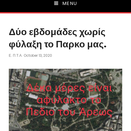
MENU
Δύο εβδομάδες χωρίς
φύλαξη το Παρκο μας.
Posted
Ε. Π.τ.Α.
October 13, 2020
On