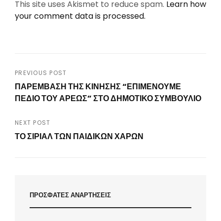
This site uses Akismet to reduce spam.
Learn how
your comment data is processed.
Post
PREVIOUS POST
ΠΑΡΕΜΒΑΣΗ ΤΗΣ ΚΙΝΗΣΗΣ “ΕΠΙΜΕΝΟΥΜΕ
navigation
ΠΕΔΙΟ ΤΟΥ ΑΡΕΩΣ” ΣΤΟ ΔΗΜΟΤΙΚΟ ΣΥΜΒΟΥΛΙΟ
Previous
Post
NEXT POST
ΤΟ ΣΙΡΙΑΛ ΤΩΝ ΠΑΙΔΙΚΩΝ ΧΑΡΩΝ
Next
Post
ΠΡΟΣΦΑΤΕΣ ΑΝΑΡΤΗΣΕΙΣ